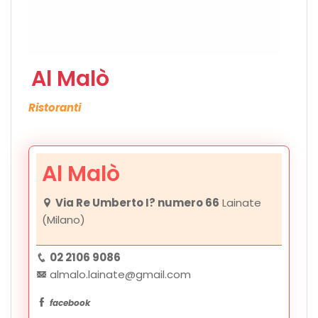
Al Malò
Ristoranti
Al Malò
Via Re Umberto I? numero 66
Lainate
(Milano)
02 2106 9086
almalo.lainate@gmail.com
facebook