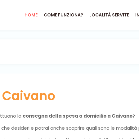
HOME
COME FUNZIONA?
LOCALITÀ SERVITE
I
o
Caivano
fettuano la
consegna della spesa a domicilio a Caivano
?
ni che desideri e potrai anche scoprire quali sono le modalità 