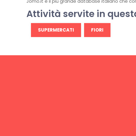
Jomo.it è il più grande database italiano che conti
Attività servite in quest
SUPERMERCATI
FIORI