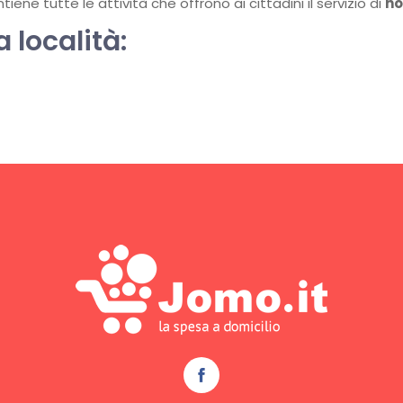
ene tutte le attività che offrono ai cittadini il servizio di
ho
a località: