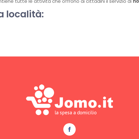
ene tutte le attività che offrono ai cittadini il servizio di
ho
a località: