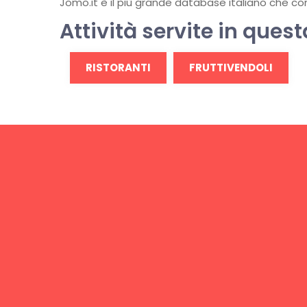
Jomo.it è il più grande database italiano che conti
Attività servite in quest
RISTORANTI
FRUTTIVENDOLI