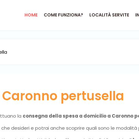
HOME
COME FUNZIONA?
LOCALITÀ SERVITE
I
o
Caronno pertusella
fettuano la
consegna della spesa a domicilio a Caronno p
ni che desideri e potrai anche scoprire quali sono le modalità 