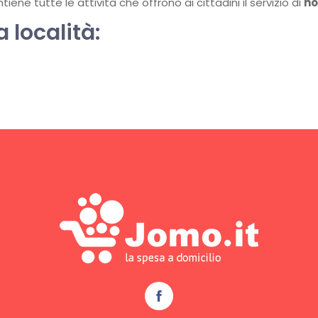
ene tutte le attività che offrono ai cittadini il servizio di
ho
a località: