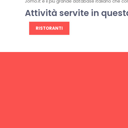
Jomo.it è il più grande database italiano che conti
Attività servite in quest
RISTORANTI