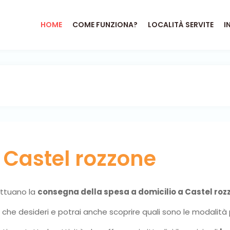
HOME
COME FUNZIONA?
LOCALITÀ SERVITE
I
o
Castel rozzone
fettuano la
consegna della spesa a domicilio a Castel roz
ni che desideri e potrai anche scoprire quali sono le modalità 