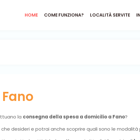
HOME
COME FUNZIONA?
LOCALITÀ SERVITE
I
o
Fano
fettuano la
consegna della spesa a domicilio a Fano
?
ni che desideri e potrai anche scoprire quali sono le modalità 