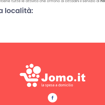
ene tutte le attività che offrono ai cittadini il servizio di
ho
a località: