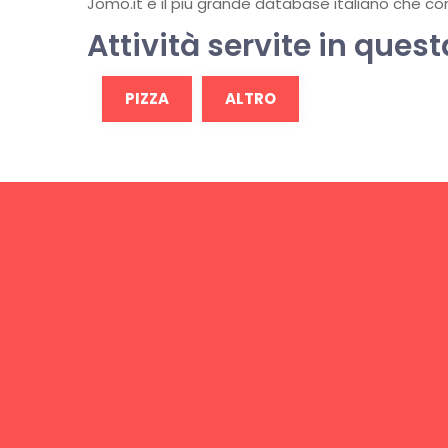
Jomo.it è il più grande database italiano che conti
Attività servite in quest
PIZZA
ALTRO