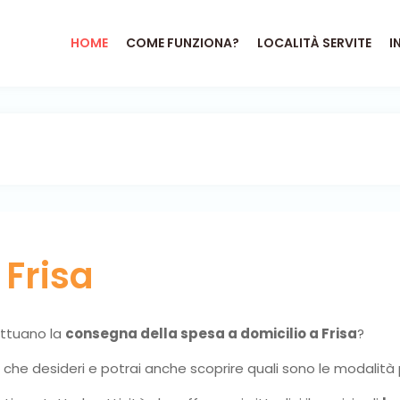
HOME
COME FUNZIONA?
LOCALITÀ SERVITE
I
o
Frisa
fettuano la
consegna della spesa a domicilio a Frisa
?
ni che desideri e potrai anche scoprire quali sono le modalità 