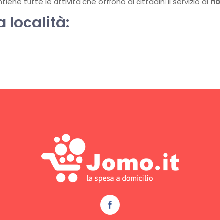
ene tutte le attività che offrono ai cittadini il servizio di
ho
a località: