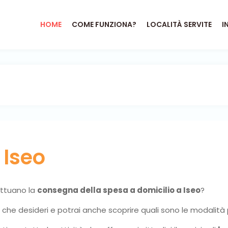
HOME
COME FUNZIONA?
LOCALITÀ SERVITE
I
o
Iseo
fettuano la
consegna della spesa a domicilio a Iseo
?
ni che desideri e potrai anche scoprire quali sono le modalità 