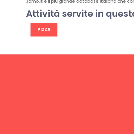
Jomo.it è il più grande database italiano che conti
Attività servite in quest
PIZZA