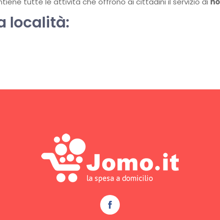
ene tutte le attività che offrono ai cittadini il servizio di
ho
a località: