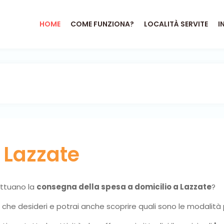
HOME
COME FUNZIONA?
LOCALITÀ SERVITE
I
o
Lazzate
fettuano la
consegna della spesa a domicilio a Lazzate
?
ni che desideri e potrai anche scoprire quali sono le modalità 