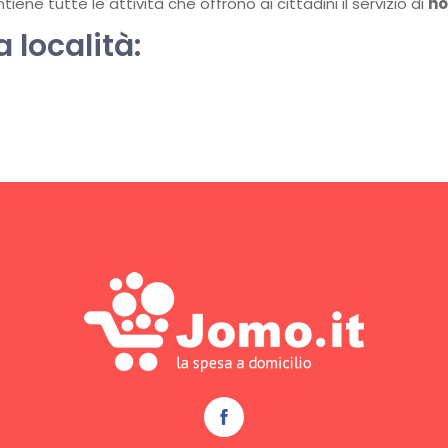
ene tutte le attività che offrono ai cittadini il servizio di
ho
a località: