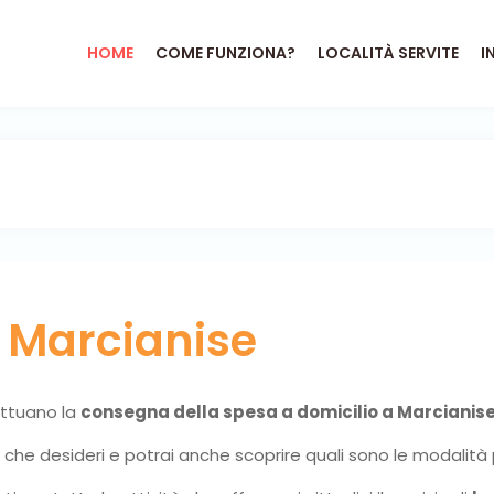
HOME
COME FUNZIONA?
LOCALITÀ SERVITE
I
o
Marcianise
fettuano la
consegna della spesa a domicilio a Marcianis
ni che desideri e potrai anche scoprire quali sono le modalità 