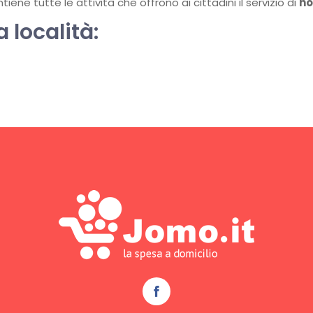
ene tutte le attività che offrono ai cittadini il servizio di
ho
a località: