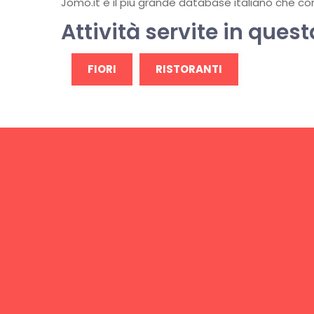
Jomo.it è il più grande database italiano che conti
Attività servite in quest
FIORI
RISTORANTI