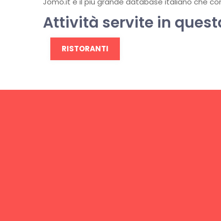
Jomo.it è il più grande database italiano che conti
Attività servite in quest
RISTORANTI