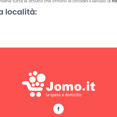
ene tutte le attività che offrono ai cittadini il servizio di
ho
a località: