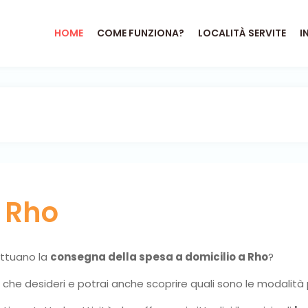
HOME
COME FUNZIONA?
LOCALITÀ SERVITE
I
o
Rho
fettuano la
consegna della spesa a domicilio a Rho
?
ni che desideri e potrai anche scoprire quali sono le modalità 