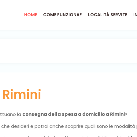
HOME
COME FUNZIONA?
LOCALITÀ SERVITE
I
o
Rimini
fettuano la
consegna della spesa a domicilio a Rimini
?
ni che desideri e potrai anche scoprire quali sono le modalità 