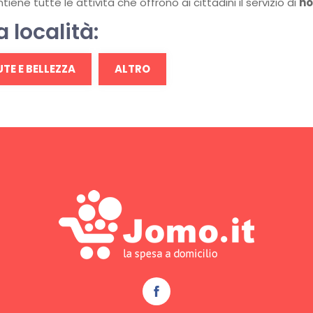
ene tutte le attività che offrono ai cittadini il servizio di
ho
a località:
TE E BELLEZZA
ALTRO