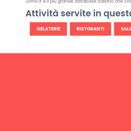
Jomo.it è il più grande database italiano che conti
Attività servite in quest
GELATERIE
RISTORANTI
SALU