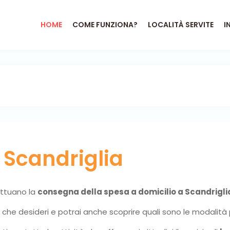
HOME
COME FUNZIONA?
LOCALITÀ SERVITE
I
o
Scandriglia
fettuano la
consegna della spesa a domicilio a Scandrigli
ni che desideri e potrai anche scoprire quali sono le modalità 