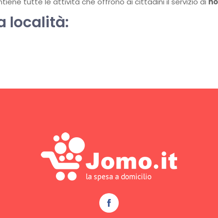
ene tutte le attività che offrono ai cittadini il servizio di
ho
a località: