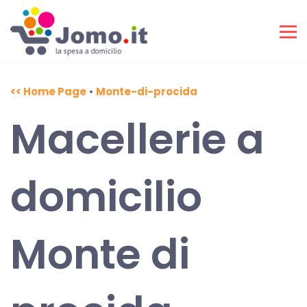
<< Home Page
•
Monte-di-procida
Macellerie a
domicilio
Monte di