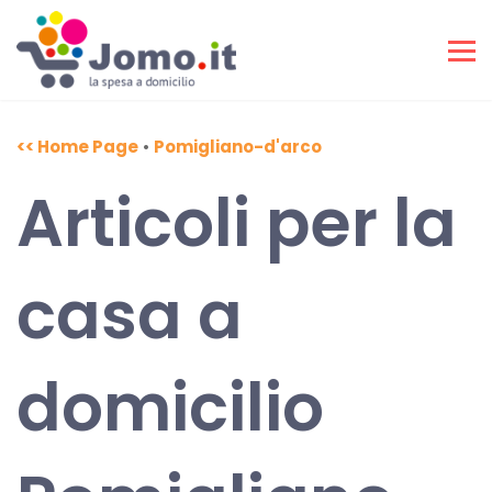
<< Home Page
•
Pomigliano-d'arco
Articoli per la
casa a
domicilio