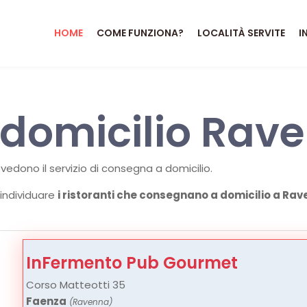
HOME
COME FUNZIONA?
LOCALITÀ SERVITE
I
a domicilio Rav
edono il servizio di consegna a domicilio.
 individuare
i ristoranti che consegnano a domicilio a Ra
InFermento Pub Gourmet
Corso Matteotti 35
Faenza
(Ravenna)